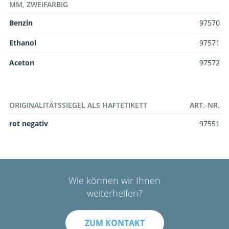
MM, ZWEIFARBIG
Benzin
97570
Ethanol
97571
Aceton
97572
ORIGINALITÄTSSIEGEL ALS HAFTETIKETT
ART.-NR.
rot negativ
97551
Wie können wir Ihnen
weiterhelfen?
ZUM KONTAKT